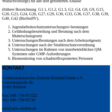
Wunschvorsorge) für alle dort geforderten Anlässe
(frühere Bezeichnung G1.1, G1.2, G1.3, G2, G4, G8, G9, G15,
G20, G23, G24, G26, G27, G29, G30, G33, G36, G37, G38, G39,
G40, G42 (BioStoffV),
Jugendarbeitsschutzuntersuchungen/-beratungen
Gefährdungsbeurteilung und Beratung nach dem
Mutterschutzgesetz
Untersuchungen/Beratungen nach dem Arbeitszeitgesetz
Untersuchungen nach der Strahlenschutzverordnung
Untersuchungen im Rahmen von innerbetrieblichen QM-
Systemen oder GMP-Anforderungen
Biomonitoring von schadstoffexponierten Personen
KONTAKT
Arbeitsmedizinisches Zentrum Reinbek/Glinde e.V.
Gutenbergstraße 8b
21465 Reinbek
Fax: 040- 736 017222
Tel.: 040- 736 01720
info@amz-reinbek.de