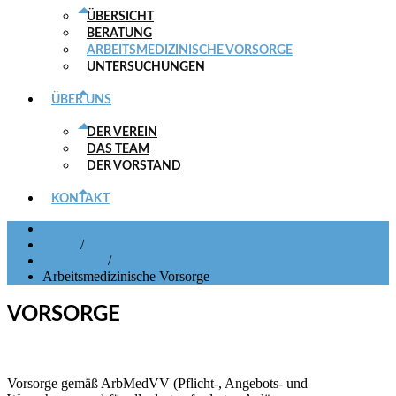
ÜBERSICHT
BERATUNG
ARBEITSMEDIZINISCHE VORSORGE
UNTERSUCHUNGEN
ÜBER UNS
DER VEREIN
DAS TEAM
DER VORSTAND
KONTAKT
Home
/
Leistungen
/
Arbeitsmedizinische Vorsorge
VORSORGE
Vorsorge gemäß ArbMedVV (Pflicht-, Angebots- und