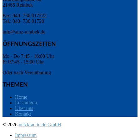
21465 Reinbek
Fax: 040- 736 017222
Tel.: 040- 736 01720
info@amz-reinbek.de
ÖFFNUNGSZEITEN
Mo - Do 7:45 - 16:00 Uhr
Fr 07:45 - 15:00 Uhr
Oder nach Vereinbarung
THEMEN
Home
Leistungen
Über uns
Kontakt
© 2026
netzkraefte.de GmbH
Impressum